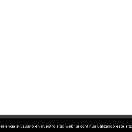
IA ALMERIA - TODOS LOS DERECHOS RESERVADOS.
riencia al usuario en nuestro sitio web. Si continúa utilizando este si