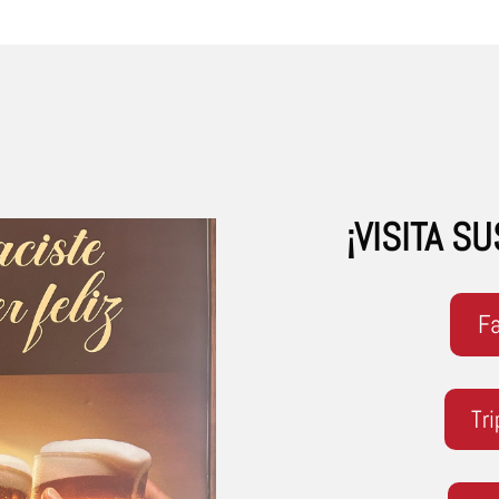
¡VISITA S
F
Tri