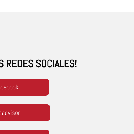
US REDES SOCIALES!
acebook
padvisor